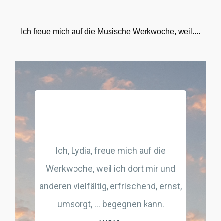
Ich freue mich auf die Musische Werkwoche, weil....
Ich f
weil
Mens
Ich, Lydia, freue mich auf die
sind
Werkwoche, weil ich dort mir und
anderen vielfältig, erfrischend, ernst,
Lieb
umsorgt, ... begegnen kann.
Baste